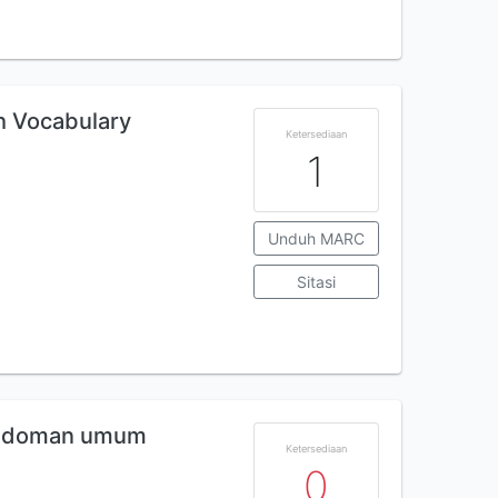
h Vocabulary
Ketersediaan
1
Unduh MARC
Sitasi
Pedoman umum
Ketersediaan
0