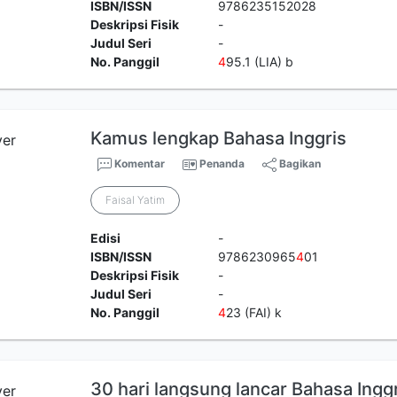
ISBN/ISSN
9786235152028
Deskripsi Fisik
-
Judul Seri
-
No. Panggil
4
95.1 (LIA) b
Kamus lengkap Bahasa Inggris
Komentar
Penanda
Bagikan
Faisal Yatim
Edisi
-
ISBN/ISSN
9786230965
4
01
Deskripsi Fisik
-
Judul Seri
-
No. Panggil
4
23 (FAI) k
30 hari langsung lancar Bahasa Inggr