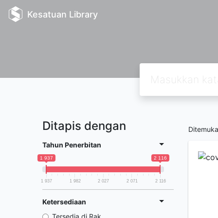
Kesatuan Library
Ditapis dengan
Ditemuk
Tahun Penerbitan
1 937
2 116
1 937
1 982
2 027
2 071
2 116
Ketersediaan
Tersedia di Rak