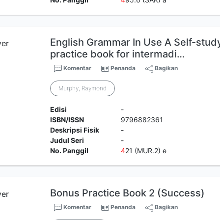
English Grammar In Use A Self-stud
practice book for intermadi…
Komentar
Penanda
Bagikan
Murphy, Raymond
Edisi
-
ISBN/ISSN
9796882361
Deskripsi Fisik
-
Judul Seri
-
No. Panggil
4
21 (MUR.2) e
Bonus Practice Book 2 (Success)
Komentar
Penanda
Bagikan