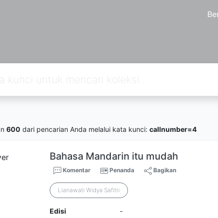
Be
an
600
dari pencarian Anda melalui kata kunci:
callnumber=4
Bahasa Mandarin itu mudah
Komentar
Penanda
Bagikan
Lianawati Widya Safitri
Edisi
-