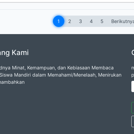
1
2
3
4
5
Berikutny
ang Kami
dnya Minat, Kemampuan, dan Kebiasaan Membaca
m
Siswa Mandiri dalam Memahami/Menelaah, Menirukan
p
nambahkan