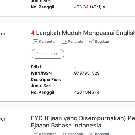
Judul Seri
-
No. Panggil
4
28.3
4
(ATM) e
4
Langkah Mudah Menguasai Englis
Komentar
Penanda
Bagikan
Ongkosaputro
Edisi
-
ISBN/ISSN
9797951529
Deskripsi Fisik
-
Judul Seri
-
No. Panggil
4
20 (ONG) e
EYD (Ejaan yang Disempurnakan) 
Ejaaan Bahasa Indonesia
Komentar
Penanda
Bagikan