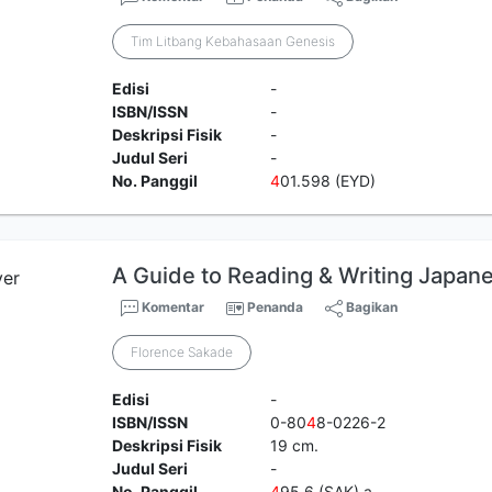
Tim Litbang Kebahasaan Genesis
Edisi
-
ISBN/ISSN
-
Deskripsi Fisik
-
Judul Seri
-
No. Panggil
4
01.598 (EYD)
A Guide to Reading & Writing Japane
Komentar
Penanda
Bagikan
Florence Sakade
Edisi
-
ISBN/ISSN
0-80
4
8-0226-2
Deskripsi Fisik
19 cm.
Judul Seri
-
No. Panggil
4
95.6 (SAK) a