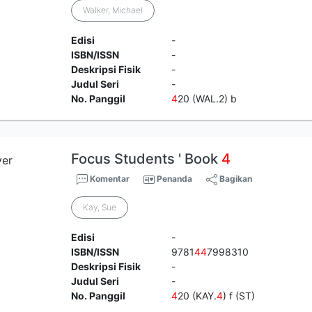
Walker, Michael
Edisi
-
ISBN/ISSN
-
Deskripsi Fisik
-
Judul Seri
-
No. Panggil
4
20 (WAL.2) b
Focus Students ' Book
4
Komentar
Penanda
Bagikan
Kay, Sue
Edisi
-
ISBN/ISSN
9781
4
4
7998310
Deskripsi Fisik
-
Judul Seri
-
No. Panggil
4
20 (KAY.
4
) f (ST)