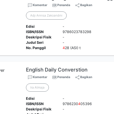
Komentar
Penanda
Bagikan
Adji Annisa Zakoandini
Edisi
-
ISBN/ISSN
9786023783298
Deskripsi Fisik
-
Judul Seri
-
No. Panggil
4
28 (ASI) t
English Daily Converstion
Komentar
Penanda
Bagikan
Ira Atmaja
Edisi
-
ISBN/ISSN
9786230
4
05396
Deskripsi Fisik
-