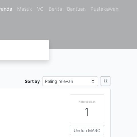
randa
Masuk
VC
Berita
Bantuan
Pustakawan
Sort by
Ketersediaan
1
Unduh MARC